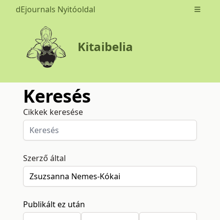
dEjournals Nyitóoldal
Open m
Kitaibelia
Keresés
Cikkek keresése
Szerző által
Publikált ez után