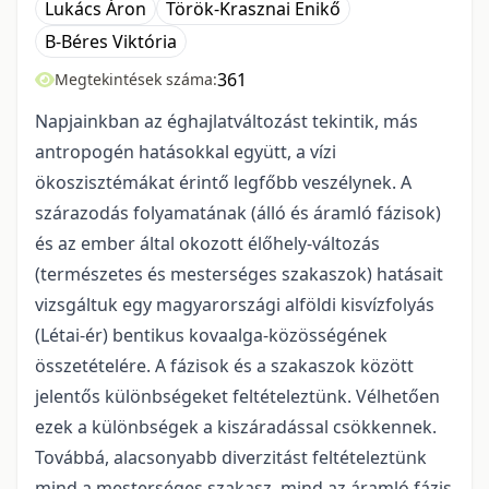
Lukács Áron
Török-Krasznai Enikő
B-Béres Viktória
361
Megtekintések száma:
Napjainkban az éghajlatváltozást tekintik, más
antropogén hatásokkal együtt, a vízi
ökoszisztémákat érintő legfőbb veszélynek. A
szárazodás folyamatának (álló és áramló fázisok)
és az ember által okozott élőhely-változás
(természetes és mesterséges szakaszok) hatásait
vizsgáltuk egy magyarországi alföldi kisvízfolyás
(Létai-ér) bentikus kovaalga-közösségének
összetételére. A fázisok és a szakaszok között
jelentős különbségeket feltételeztünk. Vélhetően
ezek a különbségek a kiszára­dással csökkennek.
Továbbá, alacsonyabb diverzitást feltételeztünk
mind a mesterséges szakasz, mind az áramló fázis