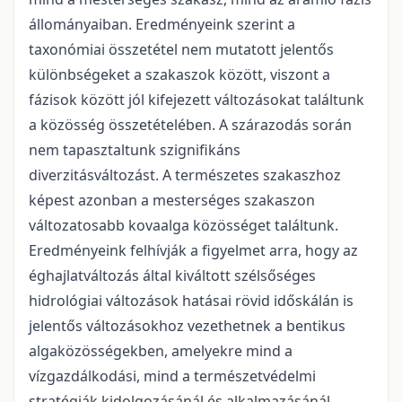
állományaiban. Eredményeink szerint a
taxonómiai összetétel nem mutatott jelentős
különbségeket a szakaszok között, viszont a
fázisok között jól kifejezett változásokat találtunk
a közös­ség összetételében. A szárazodás során
nem tapasztaltunk szignifikáns
diverzitásváltozást. A természe­tes szakaszhoz
képest azonban a mesterséges szakaszon
változatosabb kovaalga közösséget találtunk.
Eredményeink felhívják a figyelmet arra, hogy az
éghajlatváltozás által kiváltott szélsőséges
hidrológiai változások hatásai rövid időskálán is
jelentős változásokhoz vezethetnek a bentikus
algaközösségek­ben, amelyekre mind a
vízgazdálkodási, mind a természetvédelmi
stratégiák kidolgozásánál és alkal­mazásánál