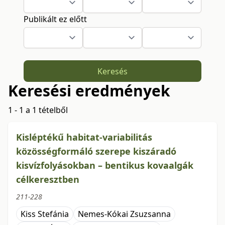
Publikált ez előtt
Keresés
Keresési eredmények
1 - 1 a 1 tételből
Kisléptékű habitat-variabilitás
közösségformáló szerepe kiszáradó
kisvízfolyásokban – bentikus kovaalgák
célkeresztben
211-228
Kiss Stefánia
Nemes-Kókai Zsuzsanna