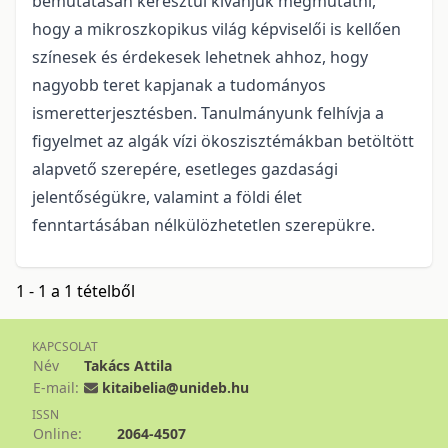
bemutatásán keresztül kívánjuk megmutatni,
hogy a mikroszkopikus világ képviselői is kellően
színesek és érdekesek lehetnek ahhoz, hogy
nagyobb teret kapjanak a tudományos
ismeretterjesztésben. Tanulmányunk felhívja a
figyelmet az algák vízi ökoszisztémákban betöltött
alapvető szerepére, esetleges gazdasági
jelentőségükre, valamint a földi élet
fenntartásában nélkülözhetetlen szerepükre.
1 - 1 a 1 tételből
KAPCSOLAT
Név
Takács Attila
E-mail:
kitaibelia@unideb.hu
ISSN
Online:
2064-4507