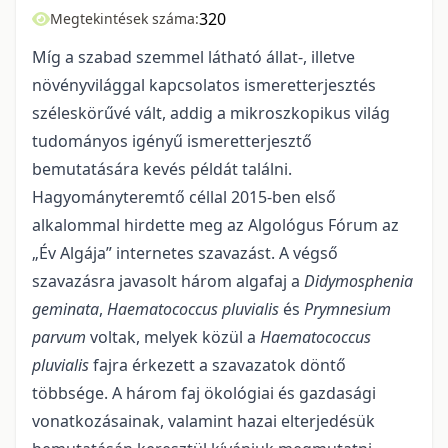
320
Megtekintések száma:
Míg a szabad szemmel látható állat-, illetve
növényvilággal kapcsolatos ismeretterjesztés
széleskörűvé vált, addig a mikroszkopikus világ
tudományos igényű ismeretterjesztő
bemutatására kevés példát találni.
Hagyományteremtő céllal 2015-ben első
alkalommal hirdette meg az Algológus Fórum az
„Év Algája” internetes szavazást. A végső
szavazásra javasolt három algafaj a
Didymosphenia
geminata
,
Haematococcus pluvialis
és
Prymnesium
parvum
voltak, melyek közül a
Haematococcus
pluvialis
fajra érkezett a szavazatok döntő
többsége. A három faj ökológiai és gazdasági
vonatkozásainak, valamint hazai elterjedésük