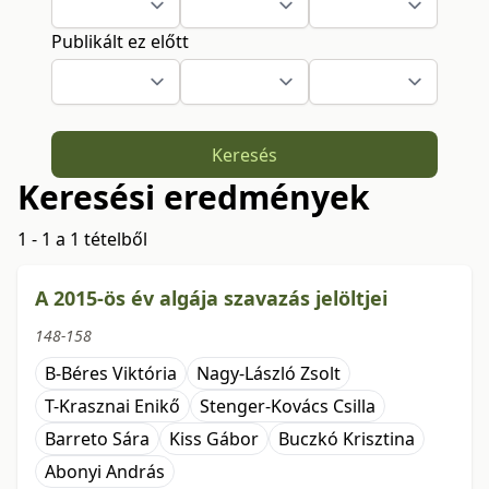
Publikált ez előtt
Keresés
Keresési eredmények
1 - 1 a 1 tételből
A 2015-ös év algája szavazás jelöltjei
148-158
B-Béres Viktória
Nagy-László Zsolt
T-Krasznai Enikő
Stenger-Kovács Csilla
Barreto Sára
Kiss Gábor
Buczkó Krisztina
Abonyi András