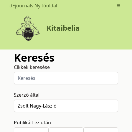
dEjournals Nyitóoldal
Open m
Kitaibelia
Keresés
Cikkek keresése
Szerző által
Publikált ez után