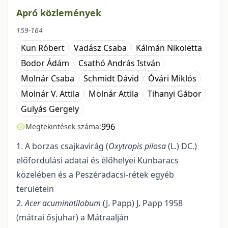
Apró közlemények
159-164
Kun Róbert
Vadász Csaba
Kálmán Nikoletta
Bodor Ádám
Csathó András István
Molnár Csaba
Schmidt Dávid
Óvári Miklós
Molnár V. Attila
Molnár Attila
Tihanyi Gábor
Gulyás Gergely
996
Megtekintések száma:
1. A borzas csajkavirág (
Oxytropis pilosa
(L.) DC.)
előfordulási adatai és élőhelyei Kunbaracs
közelében és a Peszéradacsi-rétek egyéb
területein
2.
Acer acuminatilobum
(J. Papp) J. Papp 1958
(mátrai ősjuhar) a Mátraalján