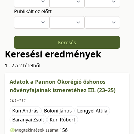
Publikált ez előtt
Keresés
Keresési eredmények
1 - 2 a 2 tételből
Adatok a Pannon Ökorégió őshonos
növényfajainak ismeretéhez III. (23–25)
101–111
Kun András
Bölöni János
Lengyel Attila
Baranyai Zsolt
Kun Róbert
156
Megtekintések száma: