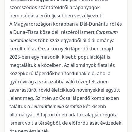
szomszédos szántóföldről a tápanyagok
bemosódása erőteljesebben veszélyezteti.
A Magyarországon korábban a Dél-Dunántúlról és
a Duna–Tisza köze déli részéről ismert
Carpesium
abrotanoides
több száz egyedből álló állománya
került elő az Ócsa környéki láperdőkben, majd
2025-ben egy második, kisebb populációját is
megtaláltuk a közelben. Az állományok fiatal és
közép­korú láperdőkben fordulnak elő, ahol a
gyűrűvirág a szárazabbá váló tőzegfelszínen
zavarástűrő, rö­vid életciklusú növényekkel együtt
jelent meg. Szintén az Ócsai láperdő komplexben
találtuk a
Leu­canthemella serotina
két kisebb
állományát
.
A faj történeti adatok alapján régóta
ismert volt a térség­ből, de előfordulását évtizedek
óta nem észlelték.