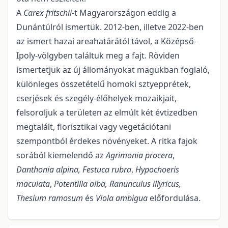
A
C
arex fritschii
-t Magyarországon eddig a
Dunántúlról ismertük. 2012-ben, illetve 2022-ben
az is­mert hazai areahatárától távol, a Középső-
Ipoly-völgyben találtuk meg a fajt. Röviden
ismertetjük az új állományokat magukban foglaló,
különleges összetételű homoki sztyepprétek,
cserjések és szegély-élőhelyek mozaikjait,
felsoroljuk a területen az elmúlt két évtizedben
megtalált, florisztikai vagy vege­tációtani
szempontból érdekes növényeket. A ritka fajok
sorából kiemelendő az
Agrimonia procera
,
Danthonia alpina, Festuca rubra
,
Hypochoeris
maculata
,
Potentilla alba, Ranunculus illyricus,
Thesium ramosum
és
Viola ambigua
előfordulása.