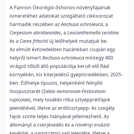
A Pannon Ökorégió őshonos növényfajainak
ismeretéhez adatokat szolgáltató cikkso­ro­zat
harmadik részében az
Anchusa ochroleuca
, a
Carpesium abrotanoides
, a
Leucanthemella serotina
és a
Carex fritschii
új lelőhelyeit mutatjuk be.
Az elmúlt évtizedekben hazánkban csupán egy
helyről ismert
Anchusa ochroleuca
mintegy 400
virág­zó tőből álló populációja került elő Rád
környékén, kis kiterjedésű gyeptöredékben, 2025-
ben. Élőhe­lye típusos, helyenként felnyíló
löszpusztarét (
Salvio nemorosae-Festucetum
rupicolae
), mely további ritka sztyepprétfajok
jelenlétével, illetve az erdőssztyepp- és szegély
fajok szinte teljes hiányával jel­lemezhető. Az
állományt a cserjésedés és a növényi invázió
kevésbé, a nagyszámú vad jelenléte, illetve a