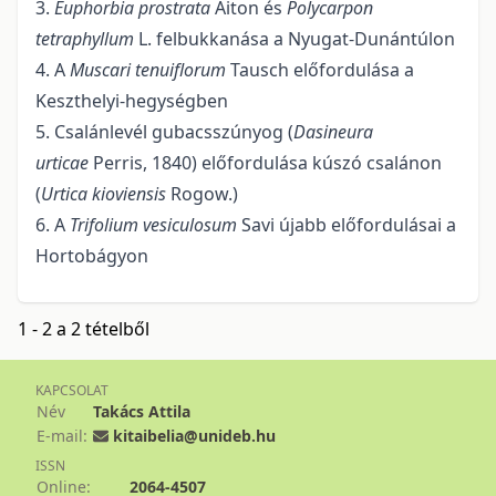
3.
Euphorbia prostrata
Aiton és
Polycarpon
tetraphyllum
L. felbukkanása a Nyugat-Dunántúlon
4. A
Muscari tenuiflorum
Tausch előfordulása a
Keszthelyi-hegységben
5. Csalánlevél gubacsszúnyog (
Dasineura
urticae
Perris, 1840) előfordulása kúszó csalánon
(
Urtica kioviensis
Rogow.)
6. A
Trifolium vesiculosum
Savi újabb előfordulásai a
Hortobágyon
1 - 2 a 2 tételből
KAPCSOLAT
Név
Takács Attila
E-mail:
kitaibelia@unideb.hu
ISSN
Online:
2064-4507