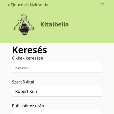
dEjournals Nyitóoldal
Open m
Kitaibelia
Keresés
Cikkek keresése
Szerző által
Publikált ez után