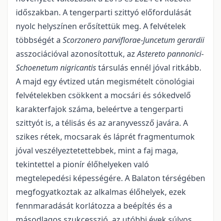
időszakban. A tengerparti szittyó előfordulását
nyolc helyszínen erősítettük meg. A felvételek
többségét a
Scorzonero parviflorae
-
Juncetum gerardii
asszociációval azonosítottuk, az
Astereto pannonici
-
Schoenetum nigricantis
társulás ennél jóval ritkább.
A majd egy évtized után megis­mételt cönológiai
felvételekben csökkent a mocsári és sókedvelő
karakterfajok száma, beleértve a ten­gerparti
szittyót is, a télisás és az aranyvessző javára. A
szikes rétek, mocsarak és láprét fragmen­tumok
jóval veszélyeztetettebbek, mint a faj maga,
tekintettel a pionír élőhelyeken való
megtelepedési képessé­gére. A Balaton térségében
megfogyatkoztak az alkalmas élőhelyek, ezek
fennmaradását korlá­tozza a beépítés és a
másodlagos szukcesszió, az utóbbi évek súlyos