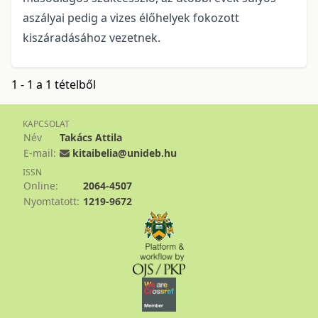
aszályai pedig a vizes élőhelyek fokozott
kiszáradásához vezetnek.
1 - 1 a 1 tételből
KAPCSOLAT
Név
Takács Attila
E-mail:
kitaibelia@unideb.hu
ISSN
Online:
2064-4507
Nyomtatott:
1219-9672