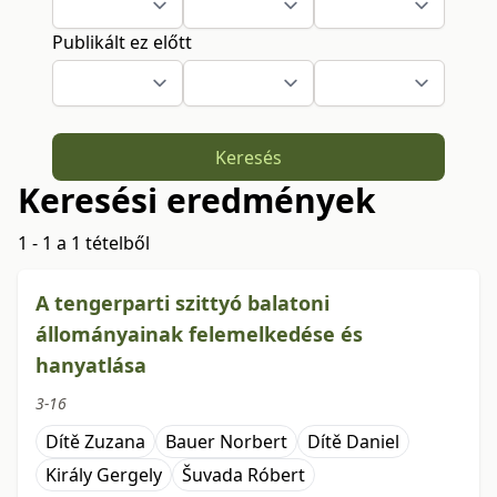
Publikált ez előtt
Keresés
Keresési eredmények
1 - 1 a 1 tételből
A tengerparti szittyó balatoni
állományainak felemelkedése és
hanyatlása
3-16
Dítě Zuzana
Bauer Norbert
Dítě Daniel
Király Gergely
Šuvada Róbert