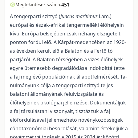
451
Megtekintések száma:
A tengerparti szittyó (
Juncus maritimus
Lam.)
európai és észak-afrikai tengermelléki élőhelyein
kívül Európa belsejében csak néhány elszigetelt
ponton fordul elő. A Kárpát-medencében az 1920-
as években került elő a Balaton és a Fertő tó
partjáról. A Balaton térségében a vizes élőhelyek
egyre ütemesebb degradálódása indokolttá tette
a faj meglévő populációinak állapotfelmérését. Ta­
nulmányunk célja a tengerparti szittyó teljes
balatoni állományának felülvizsgálata és
élőhelyeinek öko­lógiai jellemzése. Dokumentáljuk
a faj társulástani viszonyait, tisztázzuk a faj
előfordulásával jelle­mezhető növényközösségek
cönotaxonómiai besorolását, valamint értékeljük a
növényzet változásait a 2015 és 2024 év közötti