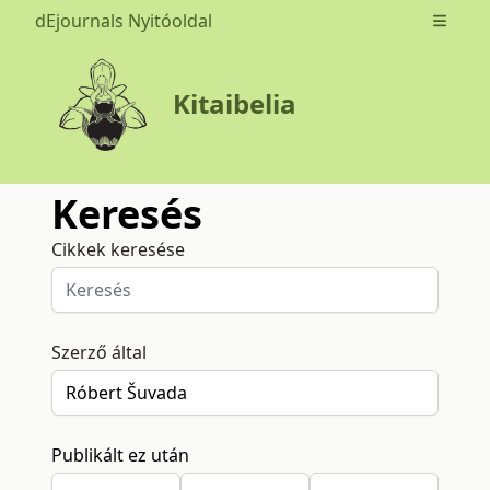
dEjournals Nyitóoldal
Open m
Kitaibelia
Keresés
Cikkek keresése
Szerző által
Publikált ez után