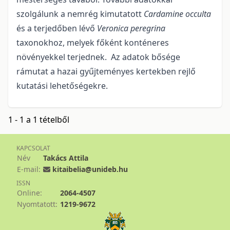
szolgálunk a nemrég kimutatott
Cardamine occulta
és a terjedőben lévő
Veronica pe­regrina
taxonokhoz, melyek főként konténeres
növényekkel terjednek. Az adatok bősége
rámutat a hazai gyűjteményes kertekben rejlő
kutatási lehetőségekre.
1 - 1 a 1 tételből
KAPCSOLAT
Név
Takács Attila
E-mail:
kitaibelia@unideb.hu
ISSN
Online:
2064-4507
Nyomtatott:
1219-9672