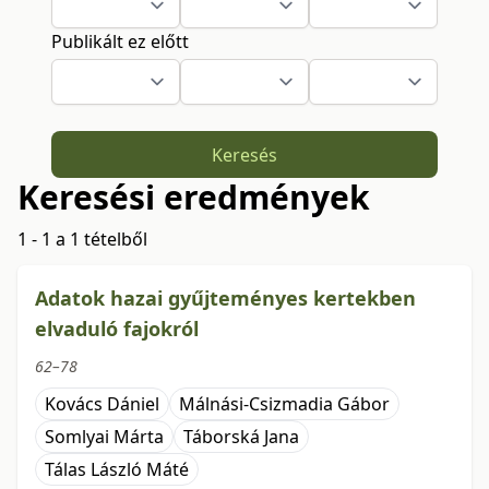
Publikált ez előtt
Keresés
Keresési eredmények
1 - 1 a 1 tételből
Adatok hazai gyűjteményes kertekben
elvaduló fajokról
62–78
Kovács Dániel
Málnási-Csizmadia Gábor
Somlyai Márta
Táborská Jana
Tálas László Máté