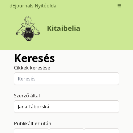
dEjournals Nyitóoldal
Open m
Kitaibelia
Keresés
Cikkek keresése
Szerző által
Publikált ez után