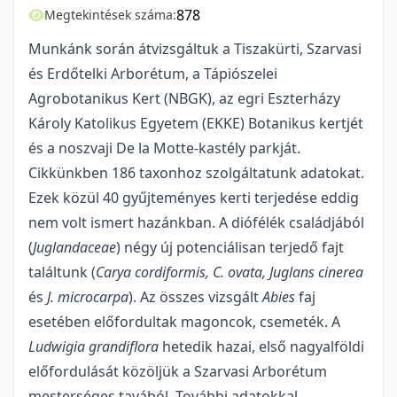
878
Megtekintések száma:
Munkánk során átvizsgáltuk a Tiszakürti, Szarvasi
és Erdőtelki Arborétum, a Tápiósze­lei
Agrobotanikus Kert (NBGK), az egri Eszterházy
Károly Katolikus Egyetem (EKKE) Botanikus kertjét
és a noszvaji De la Motte-kastély parkját.
Cikkünkben 186 taxonhoz szolgáltatunk adatokat.
Ezek közül 40 gyűjteményes kerti terjedése eddig
nem volt ismert hazánkban. A diófélék családjából
(
Juglandace­ae
) négy új potenciálisan terjedő fajt
találtunk (
Carya cordiformis, C. ovata, Juglans cinerea
és
J. micro­carpa
). Az összes vizsgált
Abies
faj
esetében előfordultak magoncok, csemeték. A
Ludwigia grandiflora
hetedik hazai, első nagyalföldi
előfordulását közöljük a Szarvasi Arborétum
mesterséges tavából. To­vábbi adatokkal