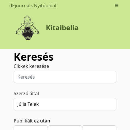
dEjournals Nyitóoldal
Open m
Kitaibelia
Keresés
Cikkek keresése
Szerző által
Publikált ez után