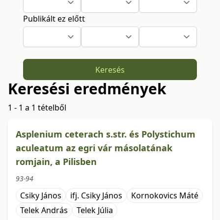
Publikált ez előtt
Keresés
Keresési eredmények
1 - 1 a 1 tételből
Asplenium ceterach s.str. és Polystichum
aculeatum az egri vár másolatának
romjain, a Pilisben
93-94
Csiky János
ifj. Csiky János
Kornokovics Máté
Telek András
Telek Júlia