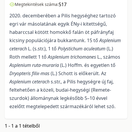
517
Megtekintések száma:
2020. decemberében a Pilis hegységhez tartozó
egri vár másolatának egyik ÉNy-i ki­tettségű,
habarccsal kötött homokkő falán öt páfrányfaj
kicsiny populációjára bukkantunk. 15 tő
Asplenium
ceterach
L. (s.str.), 1 tő
Polystichum aculeatum
(L.)
Roth mellett 1 tő
Asplenium trichomanes
L., számos
Asplenium ruta-muraria
(L.) Hoffm. és egyetlen tő
Dryopteris filix-mas
(L.) Schott is előkerült. Az
Asplenium ceterach
s.str., a Pilis hegységre új faj,
feltehetően a közeli, budai-hegységi (Remete-
szurdok) állománynak legkésőbb 5–10 évvel
ezelőtt megtelepedett származékáról lehet szó.
1 - 1 a 1 tételből