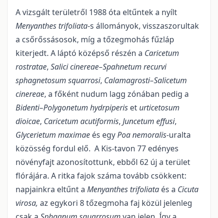
A vizsgált területről 1988 óta eltűntek a nyílt
Menyanthes trifoliata
-s állományok, visszaszorultak
a csőrőssásosok, míg a tőzegmohás fűzláp
kiterjedt. A láptó középső részén a
Caricetum
rostratae
,
Salici cinereae–Spahnetum recurvi
sphagnetosum squarrosi
,
Calamagrosti–Salicetum
cinereae
, a főként nudum lagg zónában pedig a
Bidenti–Polygonetum hydrpiperis
et
urticetosum
dioicae
,
Cari­cetum acutiformis
,
Juncetum effusi
,
Glycerietum maximae
és egy
Poa nemoralis
-uralta
közösség fordul elő. A Kis-tavon 77 edényes
növényfajt azonosítottunk, ebből 62 új a terület
flórájára. A ritka fajok száma tovább csökkent:
napjainkra eltűnt a
Menyanthes trifoliata
és a
Cicuta
virosa,
az egykori 8 tőzegmoha faj közül jelenleg
csak a
Sphagnum squarrosum
van jelen. Így a