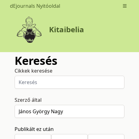
dEjournals Nyitóoldal
Open m
Kitaibelia
Keresés
Cikkek keresése
Szerző által
Publikált ez után