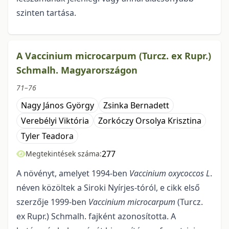
szinten tartása.
A Vaccinium microcarpum (Turcz. ex Rupr.)
Schmalh. Magyarországon
71–76
Nagy János György
Zsinka Bernadett
Verebélyi Viktória
Zorkóczy Orsolya Krisztina
Tyler Teadora
277
Megtekintések száma:
A növényt, amelyet 1994-ben
Vaccinium oxycoccos L
.
néven közöltek a Siroki Nyírjes-tóról, e cikk első
szerzője 1999-ben
Vaccinium
microcarpum
(Turcz.
ex Rupr.) Schmalh. fajként azonosította. A