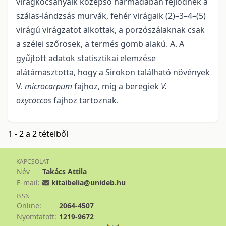
virágkocsányaik középső harmadában fejlődnek a
szálas-lándzsás murvák, fehér virágaik (2)–3–4–(5)
virágú virágzatot alkottak, a porzószálaknak csak
a szélei szőrösek, a termés gömb alakú. A. A
gyűjtött adatok statisztikai elemzése
alátámasztotta, hogy a Sirokon található növények
V.
microcarpum
fajhoz, míg a beregiek
V.
oxycoccos
fajhoz tartoznak.
1 - 2 a 2 tételből
KAPCSOLAT
Név
Takács Attila
E-mail:
kitaibelia@unideb.hu
ISSN
Online:
2064-4507
Nyomtatott:
1219-9672