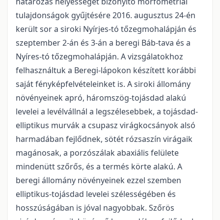
határozás helyességét bizonyító morfometriai
tulajdonságok gyűjtésére 2016. augusztus 24-én
került sor a siroki Nyírjes-tó tőzegmohalápján és
szeptember 2-án és 3-án a beregi Báb-tava és a
Nyíres-tó tőzegmohalápján. A vizsgálatokhoz
felhasználtuk a Beregi-lápokon készített korábbi
saját fényképfelvételeinket is. A siroki állomány
növényeinek apró, háromszög-tojásdad alakú
levelei a levélvállnál a legszélesebbek, a tojásdad-
elliptikus murvák a csupasz virágkocsányok alsó
harmadában fejlődnek, sötét rózsaszín virágaik
magánosak, a porzószálak abaxiális felülete
mindenütt szőrős, és a termés körte alakú. A
beregi állomány növényeinek ezzel szemben
elliptikus-tojásdad levelei szélességében és
hosszúságában is jóval nagyobbak. Szőrös