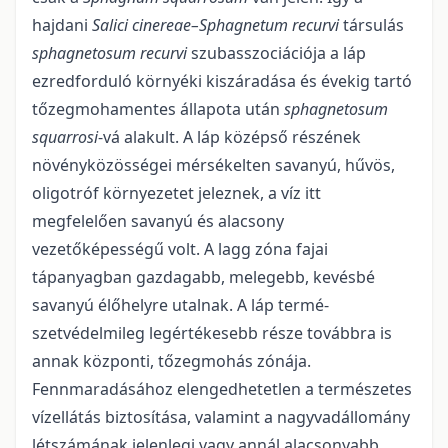
hajdani
Salici cinereae–Sphagnetum recurvi
társu­lás
sphagneto­sum recurvi
szubasszociációja a láp
ezredforduló környéki kiszáradása és évekig tartó
tőzegmohamentes állapota után
sphagnetosum
squarrosi
-vá alakult. A láp középső részének
növénykö­zösségei mérsékelten savanyú, hűvös,
oligotróf környezetet jeleznek, a víz itt
megfelelően savanyú és alacsony
vezetőképességű volt. A lagg zóna fajai
tápanyagban gazdagabb, melegebb, kevésbé
savanyú élőhelyre utalnak. A láp termé­
szetvédelmileg legértékesebb része továbbra is
annak központi, tőzeg­mohás zónája.
Fennmaradásához elengedhetetlen a természetes
vízellátás biztosítása, valamint a nagy­vadállomány
létszámának jelenlegi vagy annál alacsonyabb