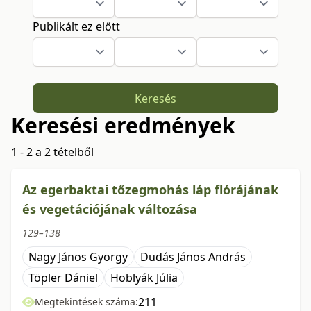
Publikált ez előtt
Keresés
Keresési eredmények
1 - 2 a 2 tételből
Az egerbaktai tőzegmohás láp flórájának
és vegetációjának változása
129–138
Nagy János György
Dudás János András
Töpler Dániel
Hoblyák Júlia
211
Megtekintések száma: