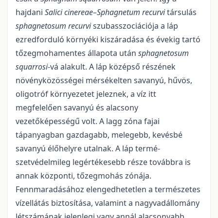
hajdani
Salici cinereae–Sphagnetum recurvi
társu­lás
sphagneto­sum recurvi
szubasszociációja a láp
ezredforduló környéki kiszáradása és évekig tartó
tőzegmohamentes állapota után
sphagnetosum
squarrosi
-vá alakult. A láp középső részének
növénykö­zösségei mérsékelten savanyú, hűvös,
oligotróf környezetet jeleznek, a víz itt
megfelelően savanyú és alacsony
vezetőképességű volt. A lagg zóna fajai
tápanyagban gazdagabb, melegebb, kevésbé
savanyú élőhelyre utalnak. A láp termé­
szetvédelmileg legértékesebb része továbbra is
annak központi, tőzeg­mohás zónája.
Fennmaradásához elengedhetetlen a természetes
vízellátás biztosítása, valamint a nagy­vadállomány
létszámának jelenlegi vagy annál alacsonyabb