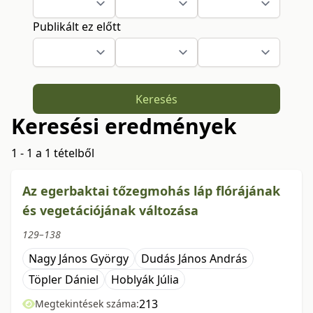
Publikált ez előtt
Keresés
Keresési eredmények
1 - 1 a 1 tételből
Az egerbaktai tőzegmohás láp flórájának
és vegetációjának változása
129–138
Nagy János György
Dudás János András
Töpler Dániel
Hoblyák Júlia
213
Megtekintések száma: