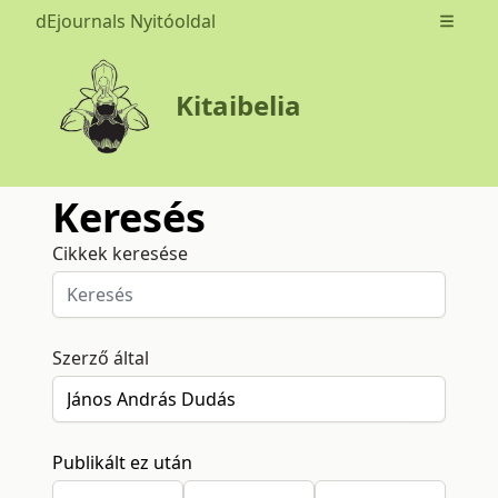
dEjournals Nyitóoldal
Open m
Kitaibelia
Keresés
Cikkek keresése
Szerző által
Publikált ez után