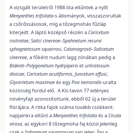
A vizsgált területről 1988 óta eltűntek a nyílt
Menyanthes trifoliata
-s állományok, visszaszorultak
a csőrőssásosok, míg a tőzegmohás fűzláp
kiterjedt. A láptó középső részén a
Caricetum
rostratae
,
Salici cinereae–Spahnetum recurvi
sphagnetosum squarrosi
,
Calamagrosti–Salicetum
cinereae
, a főként nudum lagg zónában pedig a
Bidenti–Polygonetum hydrpiperis
et
urticetosum
dioicae
,
Cari­cetum acutiformis
,
Juncetum effusi
,
Glycerietum maximae
és egy
Poa nemoralis
-uralta
közösség fordul elő. A Kis-tavon 77 edényes
növényfajt azonosítottunk, ebből 62 új a terület
flórájára. A ritka fajok száma tovább csökkent:
napjainkra eltűnt a
Menyanthes trifoliata
és a
Cicuta
virosa,
az egykori 8 tőzegmoha faj közül jelenleg
csak a
Sphagnum squarrosum
van jelen. Így a