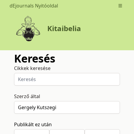
dEjournals Nyitóoldal
Open m
Kitaibelia
Keresés
Cikkek keresése
Szerző által
Publikált ez után