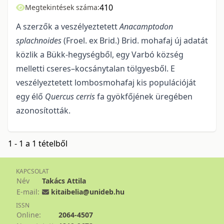
410
Megtekintések száma:
A szerzők a veszélyeztetett
Anacamptodon
splachnoides
(Froel. ex Brid.) Brid. mohafaj új adatát
közlik a Bükk-hegységből, egy Varbó község
melletti cseres–kocsánytalan tölgyesből. E
veszélyeztetett lombosmohafaj kis populációját
egy élő
Quercus cerris
fa gyökfőjének üregében
azonosították.
1 - 1 a 1 tételből
KAPCSOLAT
Név
Takács Attila
E-mail:
kitaibelia@unideb.hu
ISSN
Online:
2064-4507