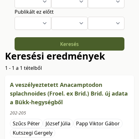
Publikált ez előtt
Keresés
Keresési eredmények
1 - 1 a 1 tételből
A veszélyeztetett Anacamptodon
splachnoides (Froel. ex Brid.) Brid. új adata
a Bükk-hegységből
202-205
Szűcs Péter
József Júlia
Papp Viktor Gábor
Kutszegi Gergely