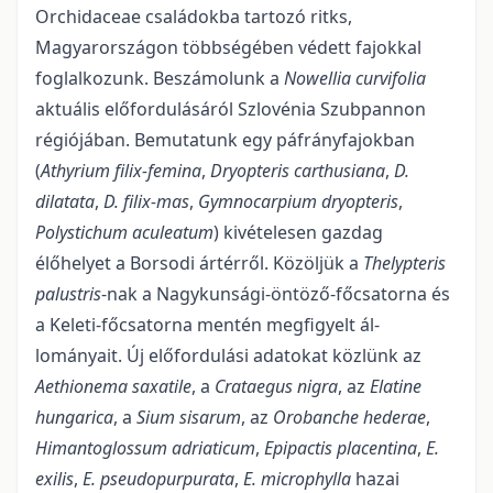
Orchi­daceae családokba tartozó ritks,
Magyarországon többségében védett fajokkal
foglalkozunk. Beszámo­lunk a
Nowellia curvifolia
aktuális előfordulásáról Szlovénia Szubpannon
régiójában. Bemutatunk egy páfrányfajokban
(
Athyrium filix-femina
,
Dryopteris carthusiana
,
D.
dilatata
,
D. filix-mas
,
G
ymnocarpium dryopteris
,
P
olystichum aculeatum
) kivételesen gazdag
élőhelyet a Borsodi ártérről. Közöljük a
Thelypteris
palustris
-nak a Nagykunsági-öntöző-főcsatorna és
a Keleti-főcsatorna mentén megfigyelt ál­
lományait. Új előfordulási adatokat közlünk az
Aethionema saxatile
, a
Crataegus nigra
, az
Elatine
hunga­rica
, a
Sium sisarum
, az
Orobanche hederae
,
Himantoglossum adriaticum
,
Epipactis placentina
,
E.
exilis
,
E. pseudopurpurata
,
E. microphylla
hazai