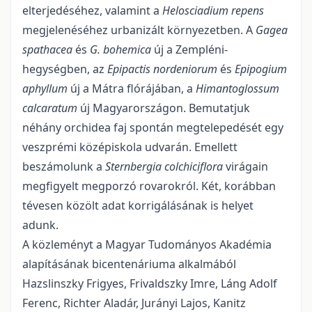
elterjedéséhez, valamint a
Helosciadium repens
megjelenéséhez urbanizált környezetben. A
Gagea
spathacea
és
G. bohemica
új a Zempléni-
hegységben, az
Epipactis nor­deniorum
és
Epipogium
aphyllum
új a Mátra flórájában, a
Himantoglossum
calcaratum
új Magyarorszá­gon. Bemutatjuk
néhány orchidea faj spontán megtelepedését egy
veszprémi középiskola udvarán. Emel­lett
beszámolunk a
Sternbergia colchiciflora
virágain
megfigyelt megporzó rovarokról. Két, koráb­ban
té­vesen közölt adat korrigálásának is helyet
adunk.
A közleményt a Magyar Tudományos Akadémia
alapításának bicentenáriuma alkalmából
Hazslinszky Frigyes, Frivaldszky Imre, Láng Adolf
Ferenc, Richter Aladár, Jurányi Lajos, Kanitz