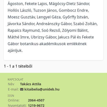
Ágoston, Fekete Lajos, Mágócsy-Dietz Sándor,
Hollós László, Tuzson János, Gombocz Endre,
Moesz Gusztáv, Lengyel Géza, Győrffy István,
Jávorka Sándor, Andreánszky Gábor, Szabó Zoltán,
Rapaics Raymund, Soó Rezső, Zólyomi Bálint,
Máthé Imre, Ubrizsy Gábor, Jakucs Pál és Fekete
Gábor botanikus-akadémikusok emlékének
ajánljuk.
1 - 1 a 1 tételből
KAPCSOLAT
Név
Takács Attila
E-mail:
kitaibelia@unideb.hu
ISSN
Online:
2064-4507
Nyomtatott:
1219-9672