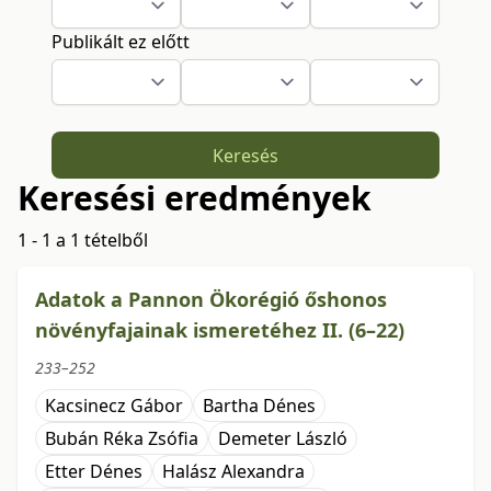
Publikált ez előtt
Keresés
Keresési eredmények
1 - 1 a 1 tételből
Adatok a Pannon Ökorégió őshonos
növényfajainak ismeretéhez II. (6–22)
233–252
Kacsinecz Gábor
Bartha Dénes
Bubán Réka Zsófia
Demeter László
Etter Dénes
Halász Alexandra