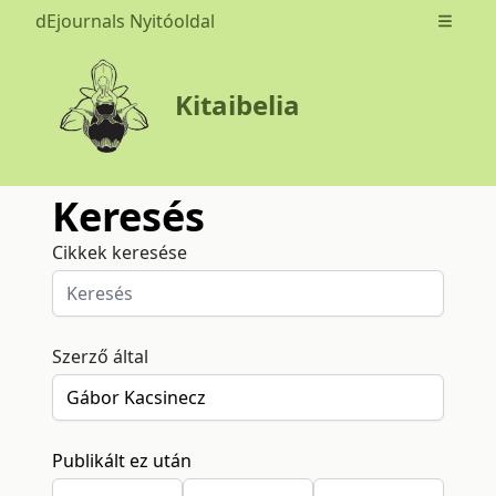
dEjournals Nyitóoldal
Open m
Kitaibelia
Keresés
Cikkek keresése
Szerző által
Publikált ez után