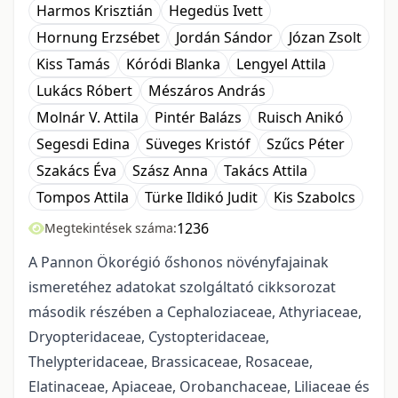
Harmos Krisztián
Hegedüs Ivett
Hornung Erzsébet
Jordán Sándor
Józan Zsolt
Kiss Tamás
Kóródi Blanka
Lengyel Attila
Lukács Róbert
Mészáros András
Molnár V. Attila
Pintér Balázs
Ruisch Anikó
Segesdi Edina
Süveges Kristóf
Szűcs Péter
Szakács Éva
Szász Anna
Takács Attila
Tompos Attila
Türke Ildikó Judit
Kis Szabolcs
1236
Megtekintések száma:
A Pannon Ökorégió őshonos növényfajainak
ismeretéhez adatokat szolgáltató cikkso­ro­zat
második részében a Cephaloziaceae, Athyriaceae,
Dryopteridaceae, Cystopteridaceae,
Thelypteridaceae, Brassicaceae, Rosaceae,
Elatinaceae, Apiaceae, Orobanchaceae, Liliaceae és