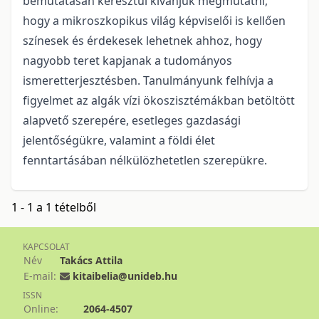
bemutatásán keresztül kívánjuk megmutatni,
hogy a mikroszkopikus világ képviselői is kellően
színesek és érdekesek lehetnek ahhoz, hogy
nagyobb teret kapjanak a tudományos
ismeretterjesztésben. Tanulmányunk felhívja a
figyelmet az algák vízi ökoszisztémákban betöltött
alapvető szerepére, esetleges gazdasági
jelentőségükre, valamint a földi élet
fenntartásában nélkülözhetetlen szerepükre.
1 - 1 a 1 tételből
KAPCSOLAT
Név
Takács Attila
E-mail:
kitaibelia@unideb.hu
ISSN
Online:
2064-4507