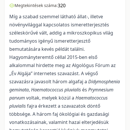
320
Megtekintések száma:
Míg a szabad szemmel látható állat-, illetve
növényvilággal kapcsolatos ismeretterjesztés
széleskörűvé vált, addig a mikroszkopikus világ
tudományos igényű ismeretterjesztő
bemutatására kevés példát találni.
Hagyományteremtő céllal 2015-ben első
alkalommal hirdette meg az Algológus Fórum az
„Év Algája” internetes szavazást. A végső
szavazásra javasolt három algafaj a
Didymosphenia
geminata
,
Haematococcus pluvialis
és
Prymnesium
parvum
voltak, melyek közül a
Haematococcus
pluvialis
fajra érkezett a szavazatok döntő
többsége. A három faj ökológiai és gazdasági
vonatkozásainak, valamint hazai elterjedésük