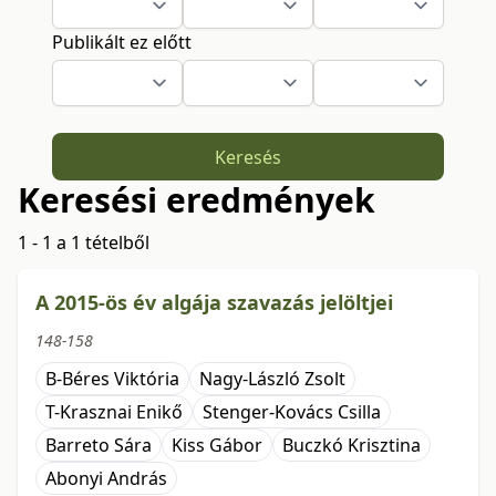
Publikált ez előtt
Keresés
Keresési eredmények
1 - 1 a 1 tételből
A 2015-ös év algája szavazás jelöltjei
148-158
B-Béres Viktória
Nagy-László Zsolt
T-Krasznai Enikő
Stenger-Kovács Csilla
Barreto Sára
Kiss Gábor
Buczkó Krisztina
Abonyi András