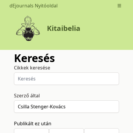
dEjournals Nyitóoldal
Open m
Kitaibelia
Keresés
Cikkek keresése
Szerző által
Publikált ez után