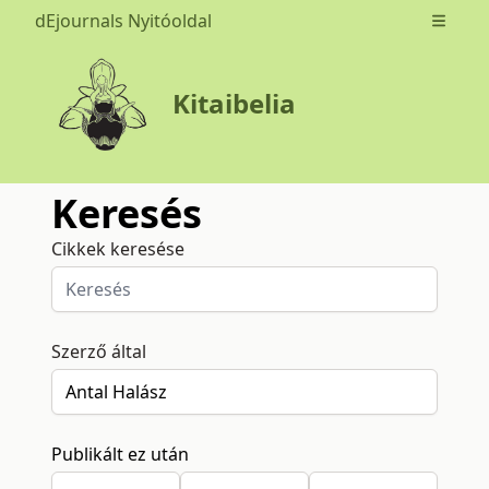
dEjournals Nyitóoldal
Open m
Kitaibelia
Keresés
Cikkek keresése
Szerző által
Publikált ez után