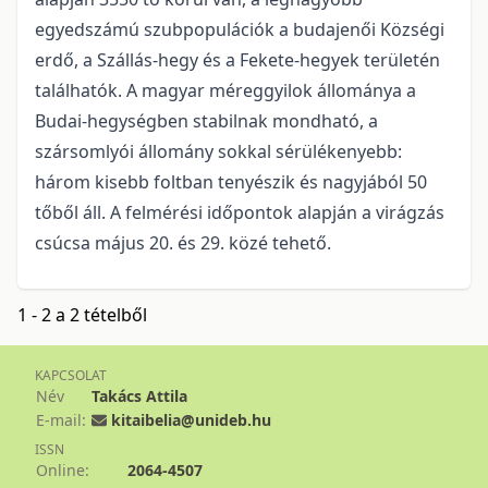
egyedszámú szubpopulációk a budajenői Községi
erdő, a Szállás-hegy és a Fekete-hegyek területén
találhatók. A magyar méreggyilok állománya a
Budai-hegységben sta­bil­nak mondható, a
szársomlyói állomány sokkal sérülékenyebb:
három kisebb foltban tenyészik és nagy­já­ból 50
tőből áll. A felmérési időpontok alapján a virágzás
csúcsa május 20. és 29. közé tehető.
1 - 2 a 2 tételből
KAPCSOLAT
Név
Takács Attila
E-mail:
kitaibelia@unideb.hu
ISSN
Online:
2064-4507