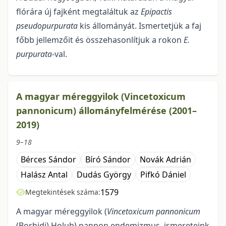
flórára új fajként megtaláltuk az
Epipactis
pseudopurpurata
kis állományát. Ismertetjük a faj
főbb jellemzőit és összehasonlítjuk a rokon
E.
purpurata
-val.
A magyar méreggyilok (Vincetoxicum
pannonicum) állományfelmérése (2001–
2019)
9–18
Bérces Sándor
Bíró Sándor
Novák Adrián
Halász Antal
Dudás György
Pifkó Dániel
1579
Megtekintések száma:
A magyar méreggyilok (
Vincetoxicum pannonicum
(Borhidi) Holub) pannon endemiz­mus, ismereteink