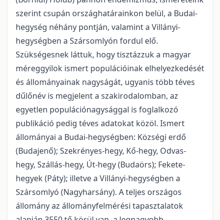
szerint csupán országhatárainkon belül, a Budai-
hegység néhány pontján, valamint a Villányi-
hegységben a Szársomlyón fordul elő.
Szükségesnek láttuk, hogy tisztázzuk a magyar
méreg­gyilok ismert populációinak elhelyezkedését
és állományainak nagyságát, ugyanis több téves
dűlőnév is megjelent a szakirodalomban, az
egyetlen populációnagysággal is foglalkozó
publikáció pedig téves adatokat közöl. Ismert
állományai a Budai-hegységben: Községi erdő
(Budajenő); Szekrényes-hegy, Kő-hegy, Odvas-
hegy, Szállás-hegy, Út-hegy (Budaörs); Fekete-
hegyek (Páty); illetve a Villányi-hegységben a
Szársomlyó (Nagyharsány). A teljes országos
állomány az állo­mányfelmérési tapasztalatok
alapján 3550 tő körül van, a legnagyobb