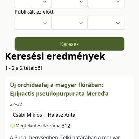
Publikált ez előtt
Keresés
Keresési eredmények
1 - 2 a 2 tételből
Új orchideafaj a magyar flórában:
Epipactis pseudopurpurata Mered’a
27–32
Csábi Miklós
Halász Antal
312
Megtekintések száma:
A Budai-hegységben, Telki határában a magyar