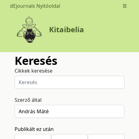
dEjournals Nyitóoldal
Open m
Kitaibelia
Keresés
Cikkek keresése
Szerző által
Publikált ez után