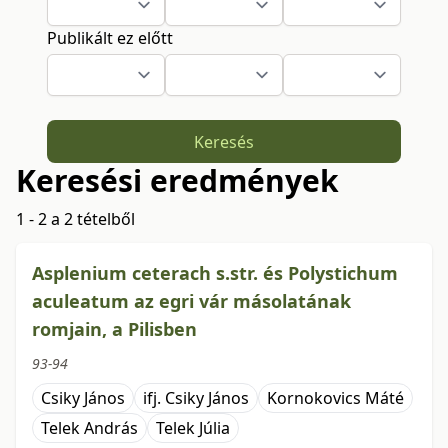
Publikált ez előtt
Keresés
Keresési eredmények
1 - 2 a 2 tételből
Asplenium ceterach s.str. és Polystichum
aculeatum az egri vár másolatának
romjain, a Pilisben
93-94
Csiky János
ifj. Csiky János
Kornokovics Máté
Telek András
Telek Júlia