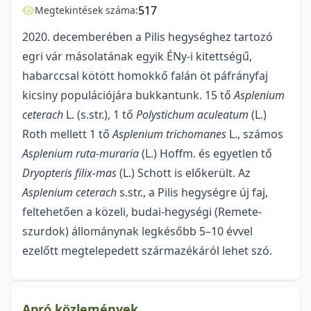
517
Megtekintések száma:
2020. decemberében a Pilis hegységhez tartozó
egri vár másolatának egyik ÉNy-i ki­tettségű,
habarccsal kötött homokkő falán öt páfrányfaj
kicsiny populációjára bukkantunk. 15 tő
Asplenium
ceterach
L. (s.str.), 1 tő
Polystichum aculeatum
(L.)
Roth mellett 1 tő
Asplenium trichomanes
L., számos
Asplenium ruta-muraria
(L.) Hoffm. és egyetlen tő
Dryopteris filix-mas
(L.) Schott is előkerült. Az
Asplenium ceterach
s.str., a Pilis hegységre új faj,
feltehetően a közeli, budai-hegységi (Remete-
szurdok) állománynak legkésőbb 5–10 évvel
ezelőtt megtelepedett származékáról lehet szó.
Apró közlemények