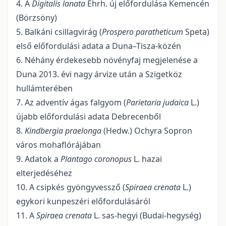
4. A
Digitalis lanata
Ehrh. új előfordulása Kemencén
(Börzsöny)
5. Balkáni csillagvirág (
Prospero paratheticum
Speta)
első előfordulási adata a Duna–Tisza-közén
6. Néhány érdekesebb növényfaj megjelenése a
Duna 2013. évi nagy árvize után a Szigetköz
hullámterében
7. Az adventív ágas falgyom (
Parietaria judaica
L.)
újabb előfordulási adata Debrecenből
8.
Kindbergia praelonga
(Hedw.) Ochyra Sopron
város mohaflórájában
9. Adatok a
Plantago coronopus
L. hazai
elterjedéséhez
10. A csipkés gyöngyvessző (
Spiraea crenata
L.)
egykori kunpeszéri előfordulásáról
11. A
Spiraea crenata
L. sas-hegyi (Budai-hegység)