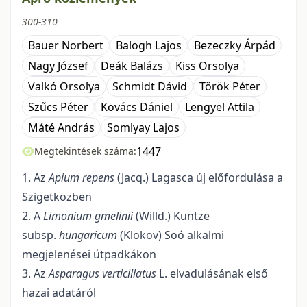
300-310
Bauer Norbert
Balogh Lajos
Bezeczky Árpád
Nagy József
Deák Balázs
Kiss Orsolya
Valkó Orsolya
Schmidt Dávid
Török Péter
Szűcs Péter
Kovács Dániel
Lengyel Attila
Máté András
Somlyay Lajos
1447
Megtekintések száma:
1. Az
Apium repens
(Jacq.) Lagasca új előfordulása a
Szigetközben
2. A
Limonium gmelinii
(Willd.) Kuntze
subsp.
hungaricum
(Klokov) Soó alkalmi
megjelenései útpadkákon
3. Az
Asparagus verticillatus
L. elvadulásának első
hazai adatáról