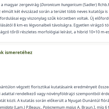
 a magyar zergevirág (
Doronicum hungaricum
(Sadler) Rchb.
z elmúlt két évszázad során a terület több neves kutatója is 
ordulásai egy viszonylag szűk körzetben voltak. Új előford
lásától 8 km-es légvonalbeli távolságra. Egyetlen virágzó töv
gzó tőről részletes morfológiai leírást, a hibrid 10×10 m-es
ak ismeretéhez
nántúlon végzett florisztikai kutatásaink eredményeit ős
mi adattal rendelkező vagy növényföldrajzi szempontból ér
t közli. A kutatás során előkerült a Nyugat-Dunántúl flórájá
amidata
(Lam.) P.Beauv.,
Polycnemum majus
A. Braun.], míg 6