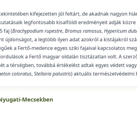
tekintetében kifejezetten jól feltárt, de akadnak nagyon hiá
kutatásaik legfontosabb kisalföldi eredményeit adják közre
 faj (
Brachypodium rupestre
,
Bromus ramosus
,
Hypericum du
nt újdonságot, a legtöbb ilyen adat azokról a kistájakról sz
égűek a Fertő-medence egyes sziki fajaival kapcsolatos meg
őfordulások a Fertő magyar oldalán tisztázatlan volt. A szer
 a térségben, továbbá értékelést adtak egyes védett vagy v
eton coloratus
,
Stellaria palustris
) aktuális természetvédelmi h
a Nyugati-Mecsekben