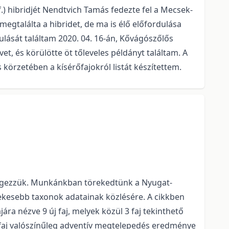
f.) hibridjét Nendtvich Tamás fedezte fel a Mecsek-
megtalálta a hibridet, de ma is élő előfordulása
ulását találtam 2020. 04. 16-án, Kővágószőlős
et, és körülötte öt tőleveles példányt találtam. A
 körzetében a kísérőfajokról listát készítettem.
szegezzük. Munkánkban törekedtünk a Nyugat-
dekesebb taxonok adatainak közlésére. A cikkben
ra nézve 9 új faj, melyek közül 3 faj tekinthető
 faj valószínűleg adventív megtelepedés eredménye