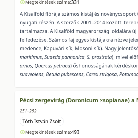
331
Megtekintések száma:
A Kisalföld flórája számos kistáj és növénycsoport 
nyugati részén. A szerzők 2001–2014 közötti terep
tartalmazza. A Kisalföld magyarországi oldalára új 5
felfedezése. Számos faj egyes kistájakra nézve jele
medence, Kapuvári-sík, Mosoni-sík). Nagy jelentős
maritimus
,
Suaeda pannonica
,
S. prostrata
), mivel el
ornus
,
Quercus petraea
) őshonosságának kérdéskörét
suaveolens
,
Betula pubescens
,
Carex strigosa
,
Potamog
Pécsi zergevirág (Doronicum ×sopianae) 
251–252
Tóth István Zsolt
493
Megtekintések száma: