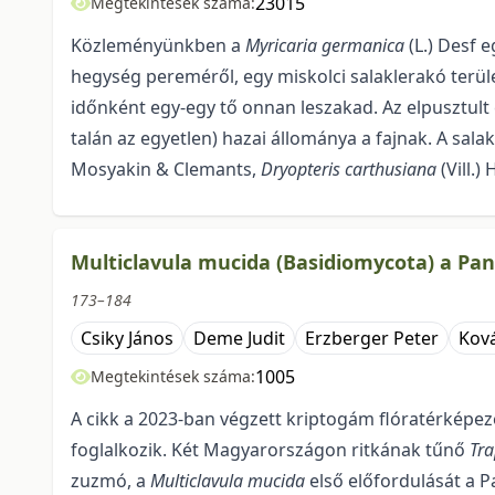
23015
Megtekintések száma:
Közleményünkben a
Myricaria germanica
(L.) Desf 
hegység pereméről, egy miskolci salaklerakó terüle
időnként egy-egy tő onnan leszakad. Az elpusztult 
talán az egyetlen) hazai állománya a fajnak. A salak
Mosyakin & Clemants,
Dryopteris carthusiana
(Vill.)
Multiclavula mucida (Basidiomycota) a Pa
173–184
Csiky János
Deme Judit
Erzberger Peter
Ková
1005
Megtekintések száma:
A cikk a 2023-ban végzett kriptogám flóratérképezé
foglalkozik. Két Magyarországon ritkának tűnő
Tra
zuzmó, a
Multiclavula mucida
első előfordulását a 