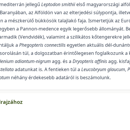
i-mediterrán jellegű
Leptodon smithii
első magyarországi alföld
ranyában, az Alföldön van az elterjedési súlypontja, illetv
a mészkerülő bükkösök talajlakó faja. Ismertetjük az Eur
i, egyben a Pannon-medence egyik legerősebb állományát.
rmadik (Vendvidék), valamint a szilikátos kőten­gerekre je
ntáljuk a
Phegopteris connectilis
egyetlen aktuális dél-dunántú
sorolásán túl, a dolgozatban érintő­lege­sen foglalko­zunk a 
lenium adiantum-nigrum
agg. és a
Dryopteris affinis
agg. kisfa
tellata
adatunkat is. A fentieken túl a
Leu­cobryum glaucum
,
P
gatum
néhány érdekesebb adatáról is beszámolunk.
drajzához