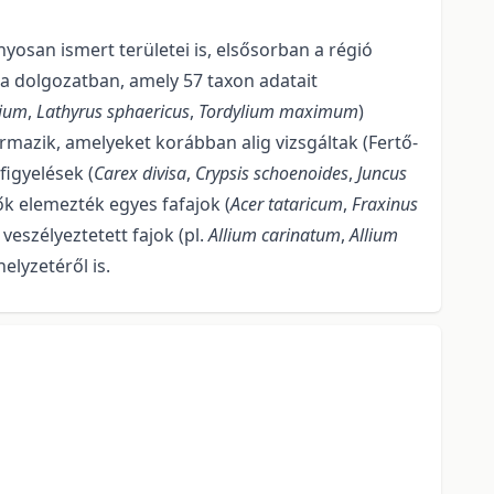
nyosan ismert területei is, elsősorban a régió
 a dolgozatban, amely 57 taxon adatait
bium
,
Lathyrus sphaericus
,
Tordylium maximum
)
ármazik, amelyeket korábban alig vizsgáltak (Fertő-
figyelések (
Carex divisa
,
Crypsis
schoenoides
,
Juncus
zők elemezték egyes fafajok (
Acer tataricum
,
Fraxinus
eszélyeztetett fajok (pl.
Allium carinatum
,
Allium
elyzetéről is.