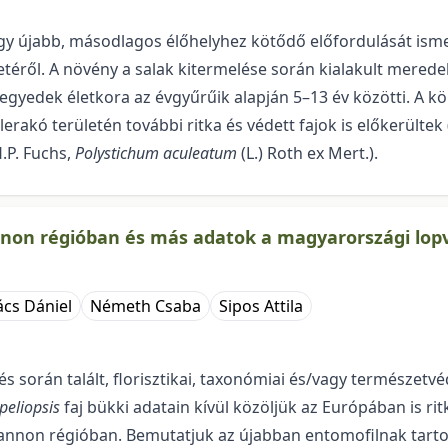
egy újabb, másodlagos élőhelyhez kötődő előfordulását ism
téről. A növény a salak kitermelése során kialakult meredek
egyedek életkora az évgyűrűik alapján 5–13 év közötti. A k
lerakó területén további ritka és védett fajok is előkerültek 
 H.P. Fuchs,
Polystichum aculeatum
(L.) Roth ex Mert.).
nnon régióban és más adatok a magyarországi lop
cs Dániel
Németh Csaba
Sipos Attila
s során talált, florisztikai, taxonó­miai és/vagy természe
peliopsis
faj bükki adatain kívül közöljük az Európában is 
Pannon régióban. Bemutatjuk az újabban entomofilnak tart