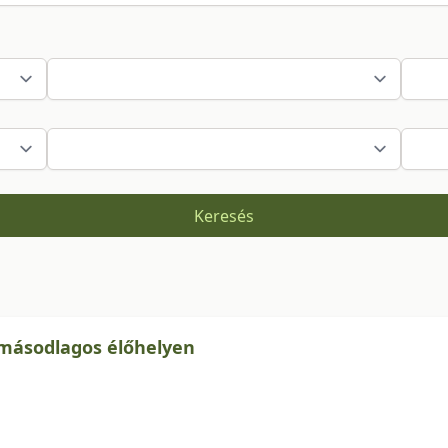
Keresés
 másodlagos élőhelyen