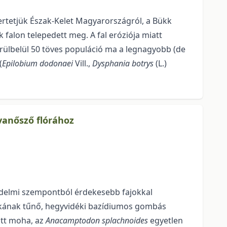
ertetjük Észak-Kelet Magyarországról, a Bükk
 falon telepedett meg. A fal eróziója miatt
örülbelül 50 töves populáció ma a legnagyobb (de
(
Epilobium dodonaei
Vill.,
Dysphania botrys
(L.)
vanősző flórához
tvédelmi szempontból érdekesebb fajokkal
ritkának tűnő, hegyvidéki bazídiumos gombás
ott moha, az
Anacamptodon splachnoides
egyetlen