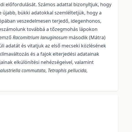
i előfordulá­sát. Számos adattal bizonyítjuk, hogy
e újabb, bükki adatokkal szemléltetjük, hogy a
ópá­ban veszedelmesen terjedő, idegenhonos,
 Beszámolunk továbbá a tőzegmohás lápokon
llemző
Racomitrium lanuginosum
második (Mátra)
li adatát és vitatjuk az első me­cseki közlésének
klímaváltozás és a fajok elterjedési adatainak
jainak elkülönítési nehézségei­vel, valamint
alustriella commutata
,
Tetraphis pellucida
,