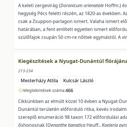
A keleti zergevirág (
Doronicum orienatale
Hoffm.) és
hegység Pécs feletti ré­szén, az 1820-as években. A
csak a Zsuppon-parlagon ismert. Valaha ismert előf
határában, a fent említett egyetlen ismert előfordu
szülőfajok csupán 50 cm-re nőttek egymástól. A virá
Kiegészítések a Nyugat-Dunántúl flóráján
213-234
Mesterházy Attila
Kulcsár László
466
Megtekintések száma:
Cikkünkben az elmúlt közel 10 évben a Nyugat-Du
Dunántúl területén előforduló ritka, kevés irodal
szereplő enumeráció 98 taxon 172 előfordulási adatá
őshonosnak [
Oenanthe banatica
Heuff.,
Koeleria pyr