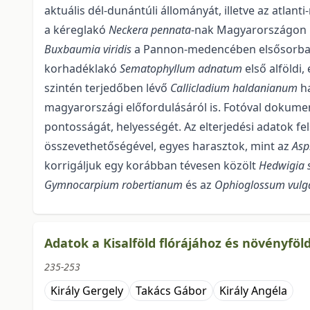
aktuális dél-dunántúli állományát, illetve az atlant
a kéreglakó
Neckera pennata
-nak Magyarországon Ba
Buxbau­mia viridis
a Pannon-medencében elsősorban 
korhadéklakó
Sematophyllum adnatum
első alföld
szintén terjedőben lévő
Callicladium haldanianum
ha
magyarországi előfordulásáról is. Fotóval doku­me
pontosságát, helyességét. Az elterjedési adatok fel
összevethetőségével, egyes ha­rasztok, mint az
Asp
korrigáljuk egy korábban tévesen közölt
Hedwigia s
Gymnocarpium rober­tianum
és az
Ophioglossum vul
Adatok a Kisalföld flórájához és növényföl
235-253
Király Gergely
Takács Gábor
Király Angéla