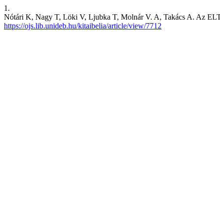
1.
Nótári K, Nagy T, Löki V, Ljubka T, Molnár V. A, Takács A. Az ELTE 
https://ojs.lib.unideb.hu/kitaibelia/article/view/7712