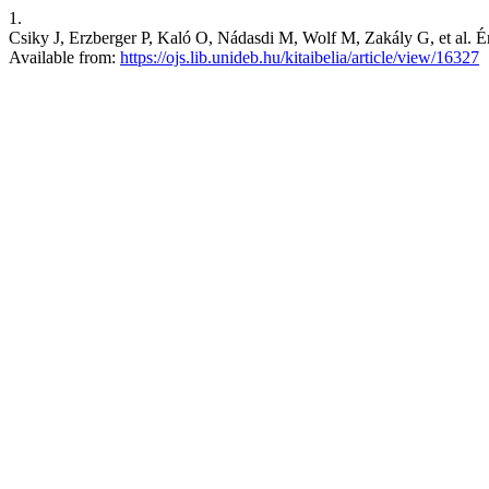
1.
Csiky J, Erzberger P, Kaló O, Nádasdi M, Wolf M, Zakály G, et al. Ér
Available from:
https://ojs.lib.unideb.hu/kitaibelia/article/view/16327