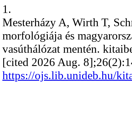
1.
Mesterházy A, Wirth T, Schm
morfológiája és magyarorszá
vasúthálózat mentén. kitaibe
[cited 2026 Aug. 8];26(2):
https://ojs.lib.unideb.hu/ki