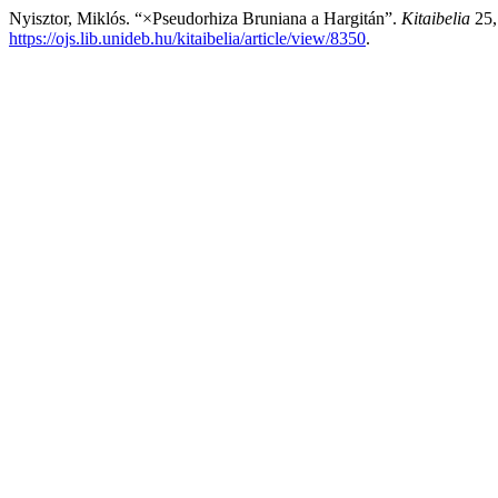
Nyisztor, Miklós. “×Pseudorhiza Bruniana a Hargitán”.
Kitaibelia
25,
https://ojs.lib.unideb.hu/kitaibelia/article/view/8350
.