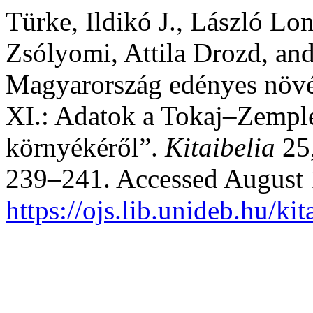
Türke, Ildikó J., László Lo
Zsólyomi, Attila Drozd, and
Magyarország edényes növén
XI.: Adatok a Tokaj–Zempl
környékéről”.
Kitaibelia
25,
239–241. Accessed August 
https://ojs.lib.unideb.hu/kit