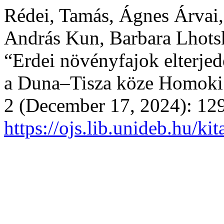
Rédei, Tamás, Ágnes Árvai,
András Kun, Barbara Lhotsky
“Erdei növényfajok elterjed
a Duna–Tisza köze Homoki 
2 (December 17, 2024): 12
https://ojs.lib.unideb.hu/ki