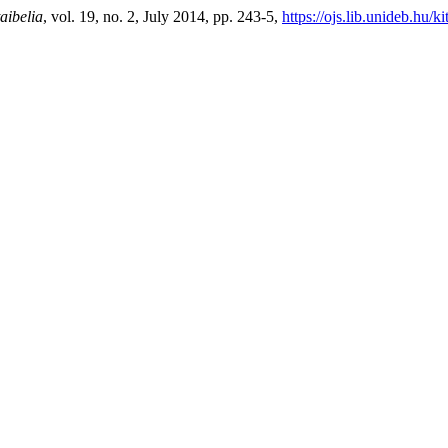
aibelia
, vol. 19, no. 2, July 2014, pp. 243-5,
https://ojs.lib.unideb.hu/k