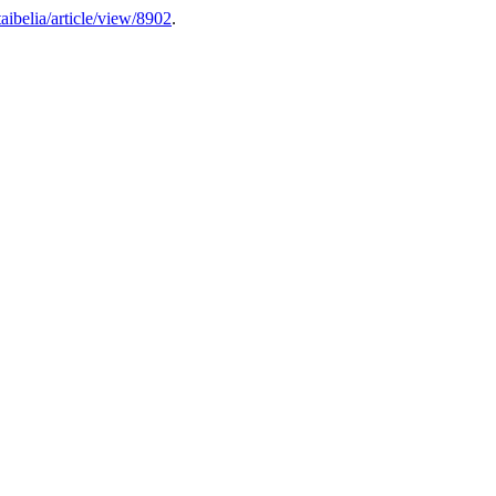
itaibelia/article/view/8902
.