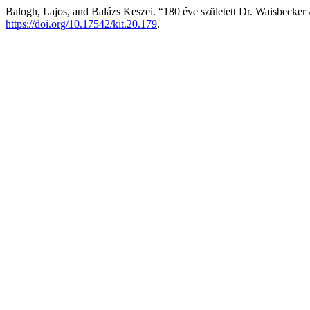
Balogh, Lajos, and Balázs Keszei. “180 éve született Dr. Waisbecker
https://doi.org/10.17542/kit.20.179
.