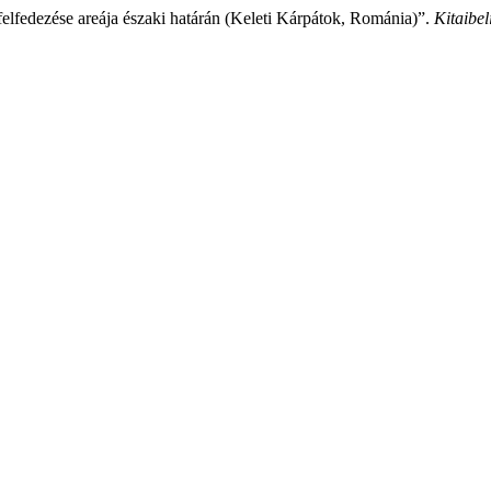
felfedezése areája északi határán (Keleti Kárpátok, Románia)”.
Kitaibel