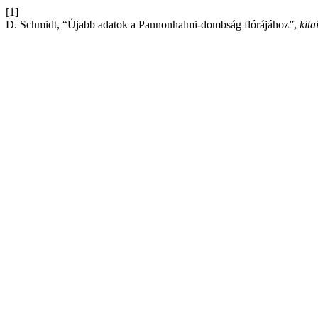
[1]
D. Schmidt, “Újabb adatok a Pannonhalmi-dombság flórájához”,
kita