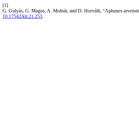
[1]
G. Gulyás, G. Magos, A. Molnár, and D. Horváth, “Aphanes arvensis
10.17542/kit.21.253
.