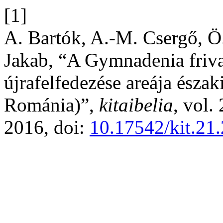
[1]
A. Bartók, A.-M. Csergő, Ö.
Jakab, “A Gymnadenia friva
újrafelfedezése areája észak
Románia)”,
kitaibelia
, vol.
2016, doi:
10.17542/kit.21