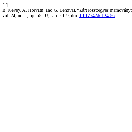
[1]
B. Kevey, A. Horváth, and G. Lendvai, “Zárt lösztölgyes maradván
vol. 24, no. 1, pp. 66–93, Jan. 2019, doi:
10.17542/kit.24.66
.