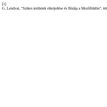
[1]
G. Lendvai, “Szikes területek elterjedése és flórája a Mezőföldön”,
ki