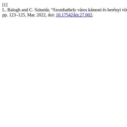
[1]
L. Balogh and C. Szinetár, “Szombathely város kámoni és herényi ví
pp. 123–125, Mar. 2022, doi:
10.17542/kit.27.002
.