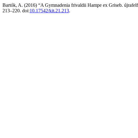
Bartók, A. (2016) “A Gymnadenia frivaldii Hampe ex Griseb. újrafelf
213–220. doi:
10.17542/kit.21.213
.