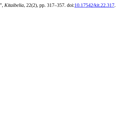
l”,
Kitaibelia
, 22(2), pp. 317–357. doi:
10.17542/kit.22.317
.