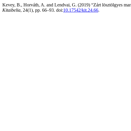
Kevey, B., Horváth, A. and Lendvai, G. (2019) “Zárt lösztölgyes m
Kitaibelia
, 24(1), pp. 66–93. doi:
10.17542/kit.24.66
.