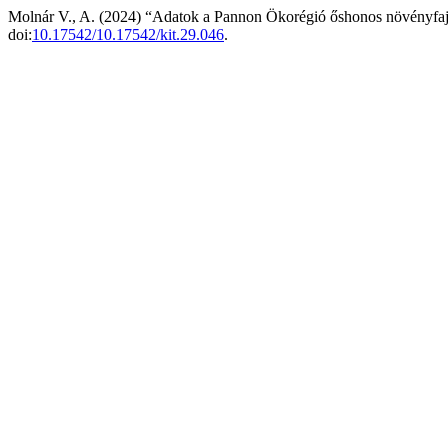
Molnár V., A. (2024) “Adatok a Pannon Ökorégió őshonos növényfaja
doi:
10.17542/10.17542/kit.29.046
.