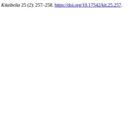
.
Kitaibelia
25 (2): 257–258.
https://doi.org/10.17542/kit.25.257
.