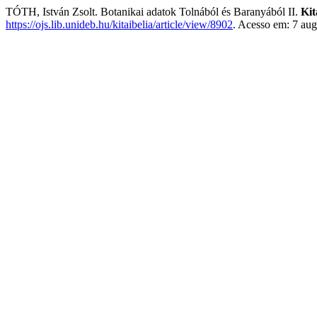
TÓTH, István Zsolt. Botanikai adatok Tolnából és Baranyából II.
Kit
https://ojs.lib.unideb.hu/kitaibelia/article/view/8902
. Acesso em: 7 aug