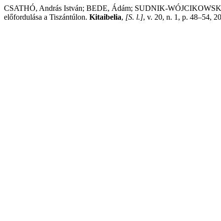
CSATHÓ, András István; BEDE, Ádám; SUDNIK-WÓJCIKOWSKA, B
előfordulása a Tiszántúlon.
Kitaibelia
,
[S. l.]
, v. 20, n. 1, p. 48–54, 