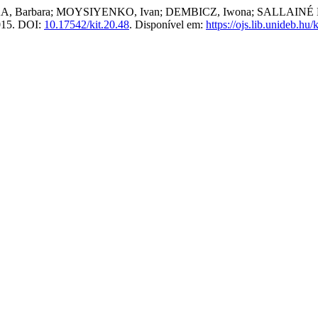
arbara; MOYSIYENKO, Ivan; DEMBICZ, Iwona; SALLAINÉ KAPOCSI
2015. DOI:
10.17542/kit.20.48
. Disponível em:
https://ojs.lib.unideb.hu/