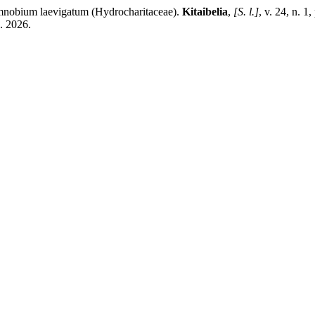
mnobium laevigatum (Hydrocharitaceae).
Kitaibelia
,
[S. l.]
, v. 24, n. 
. 2026.