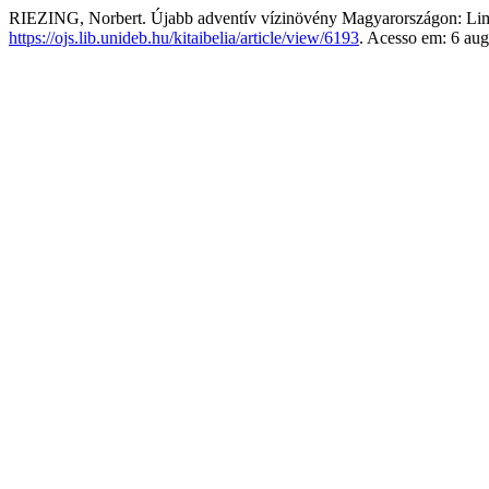
RIEZING, Norbert. Újabb adventív vízinövény Magyarországon: Li
https://ojs.lib.unideb.hu/kitaibelia/article/view/6193
. Acesso em: 6 aug