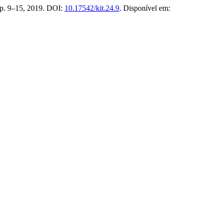
1, p. 9–15, 2019. DOI:
10.17542/kit.24.9
. Disponível em: