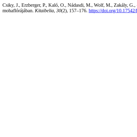
Csiky, J., Erzberger, P., Kaló, O., Nádasdi, M., Wolf, M., Zakály, G
mohaflórájában.
Kitaibelia
,
30
(2), 157–176.
https://doi.org/10.17542/