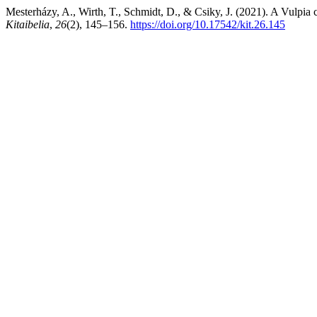
Mesterházy, A., Wirth, T., Schmidt, D., & Csiky, J. (2021). A Vulpia 
Kitaibelia
,
26
(2), 145–156.
https://doi.org/10.17542/kit.26.145