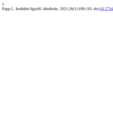
1.
Papp L. Irodalmi figyelő.
kitaibelia
. 2021;26(1):109-110. doi:
10.1754