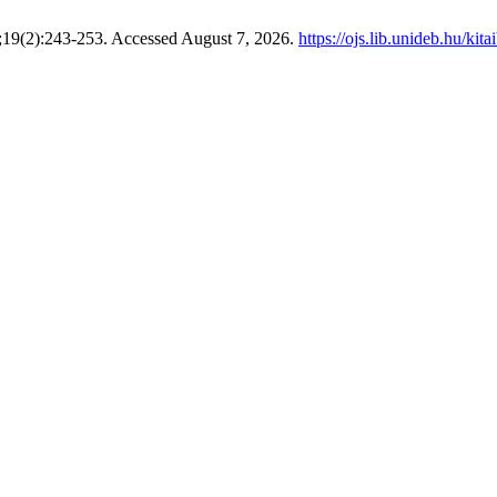
;19(2):243-253. Accessed August 7, 2026.
https://ojs.lib.unideb.hu/kita