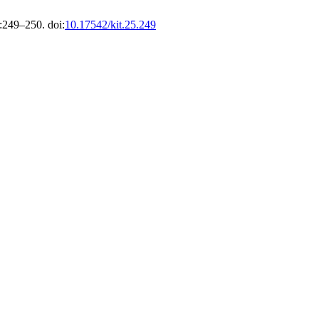
:249–250. doi:
10.17542/kit.25.249