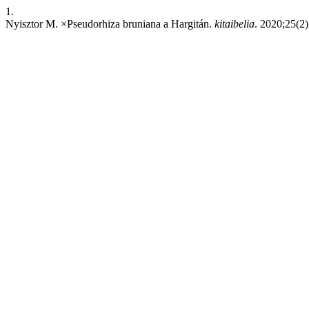
1.
Nyisztor M. ×Pseudorhiza bruniana a Hargitán.
kitaibelia
. 2020;25(2)