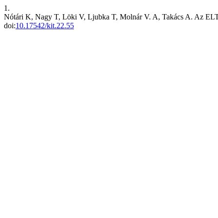
1.
Nótári K, Nagy T, Löki V, Ljubka T, Molnár V. A, Takács A. Az E
doi:
10.17542/kit.22.55