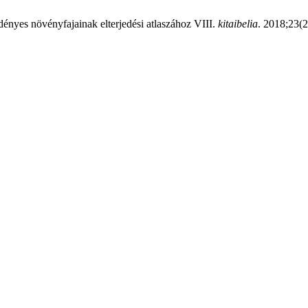
ényes növényfajainak elterjedési atlaszához VIII.
kitaibelia
. 2018;23(2