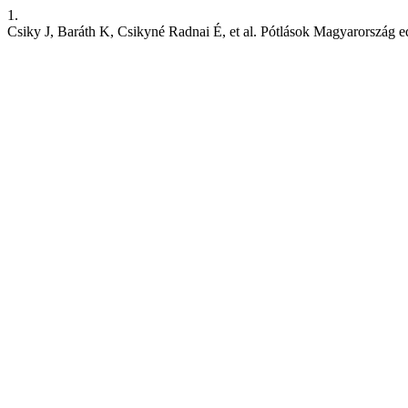
1.
Csiky J, Baráth K, Csikyné Radnai É, et al. Pótlások Magyarország ed