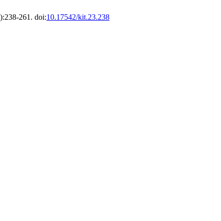
):238-261. doi:
10.17542/kit.23.238