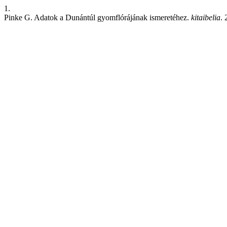
1.
Pinke G. Adatok a Dunántúl gyomflórájának ismeretéhez.
kitaibelia
. 