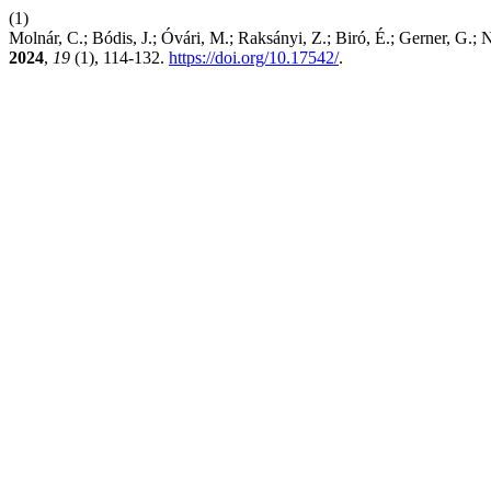
(1)
Molnár, C.; Bódis, J.; Óvári, M.; Raksányi, Z.; Biró, É.; Gerner, G.;
2024
,
19
(1), 114-132.
https://doi.org/10.17542/
.