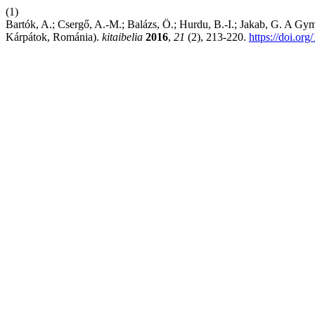
(1)
Bartók, A.; Csergő, A.-M.; Balázs, Ö.; Hurdu, B.-I.; Jakab, G. A Gym
Kárpátok, Románia).
kitaibelia
2016
,
21
(2), 213-220.
https://doi.org