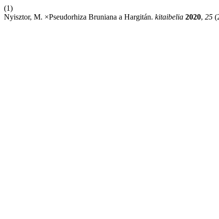
(1)
Nyisztor, M. ×Pseudorhiza Bruniana a Hargitán.
kitaibelia
2020
,
25
(