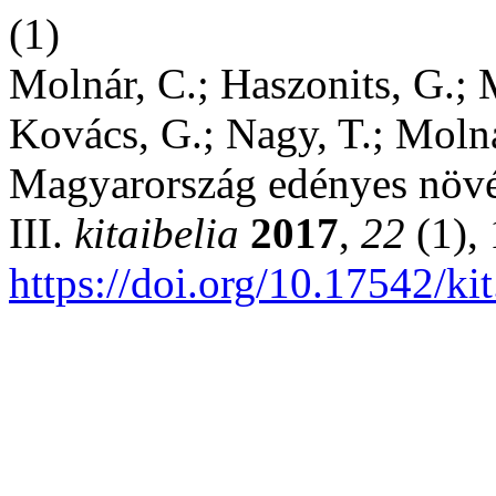
(1)
Molnár, C.; Haszonits, G.; 
Kovács, G.; Nagy, T.; Molná
Magyarország edényes növén
III.
kitaibelia
2017
,
22
(1),
https://doi.org/10.17542/ki