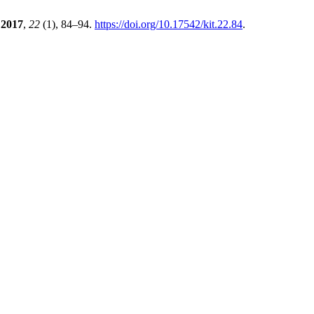
2017
,
22
(1), 84–94.
https://doi.org/10.17542/kit.22.84
.