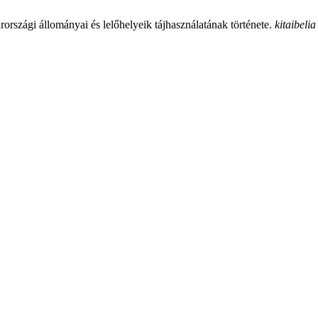
rszági állományai és lelőhelyeik tájhasználatának története.
kitaibelia